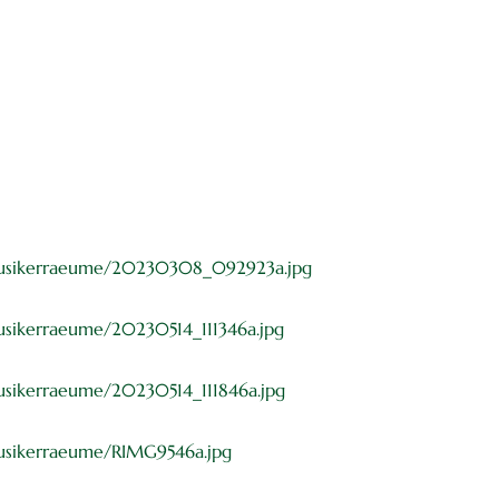
usikerraeume/20230308_092923a.jpg
ikerraeume/20230514_111346a.jpg
ikerraeume/20230514_111846a.jpg
sikerraeume/RIMG9546a.jpg