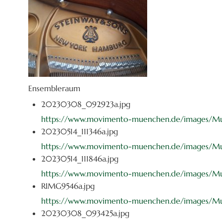
Ensembleraum
20230308_092923a.jpg
https://www.movimento-muenchen.de/images/M
20230514_111346a.jpg
https://www.movimento-muenchen.de/images/Mus
20230514_111846a.jpg
https://www.movimento-muenchen.de/images/Mus
RIMG9546a.jpg
https://www.movimento-muenchen.de/images/Mu
20230308_093425a.jpg