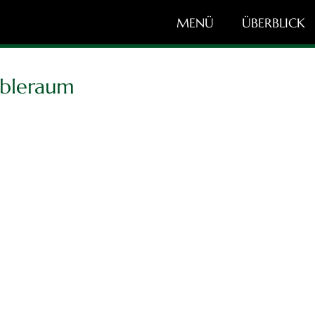
MENÜ
ÜBERBLICK
mbleraum